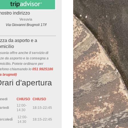
 nostro indirizzo
Vesuvia
Via Giovanni Brugnoli 17/f
zza da asporto e a
micilio
suvia offre anche il servizio di
zze da asporto e la consegna a
micilio. Potete ordinare per
lefono chiamando lo
051 9925186
ia brugnoli)
rari d'apertura
unedi
CHIUSO
CHIUSO
12:00-
artedi
18:15-22:45
14:30
12:00-
ercoledì
18:15-22:45
14:30