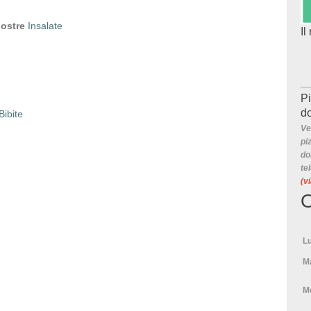
ostre
Insalate
Il
Pi
do
Bibite
Ve
pi
do
te
(v
O
L
M
M